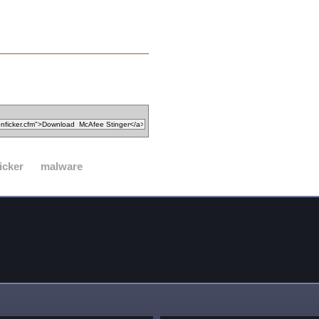
icker
malware