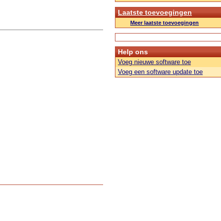
Laatste toevoegingen
Meer laatste toevoegingen
Help ons
Voeg nieuwe software toe
Voeg een software update toe