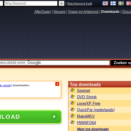
|
Wachtwoord kwijt
AfterDawn
|
Nieuws
|
Vraag en Antwoord
|
Downloads
|
Discu
Top downloads
X
le versie)
downloaden.
Spotnet
DVD Shrink
coverXP Free
QuickPar (nederlands)
NLOAD
MakeMKV
HWiNFO64
Meer top downloads