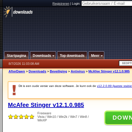
Registreren
|
Login:
Startpagina
Downloads
Top downloads
Meer
8/7/2026 11:03:08 AM
AfterDawn
>
Downloads
>
Beveiliging
>
Antivirus
>
McAfee Stinger v12.1.0.985
Dit is een oude versie van deze software. Je kunt ook de
v12.2.0.89 (laatste stabie
McAfee Stinger v12.1.0.985
Freeware
DOW
Vista / Win10 / Win2k / Win7 / Win8 /
WinXP