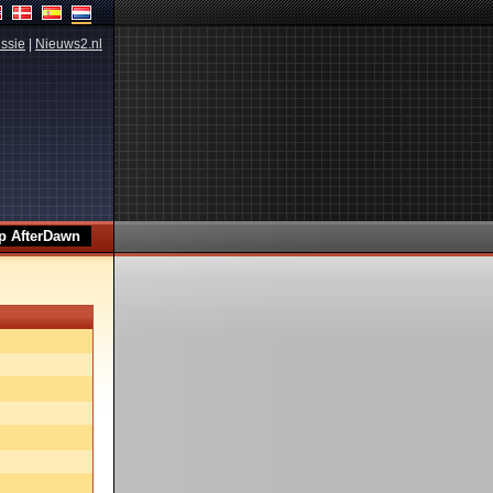
ssie
|
Nieuws2.nl