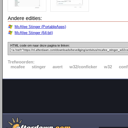
Andere edities:
McAfee Stinger (PortableApps)
McAfee Stinger (64-bit)
HTML code om naar deze pagina te linken:
Trefwoorden:
mcafee
stinger
avert
w32/conficker
w32
conf