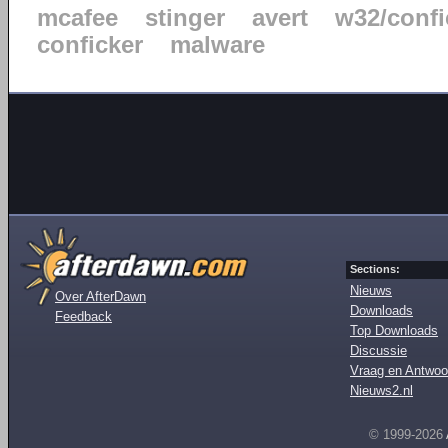
mcafee
stinger
avert
w32/confi
conficker
malware
Sections:
Nieuws
Over AfterDawn
Downloads
Feedback
Top Downloads
Discussie
Vraag en Antwoo
Nieuws2.nl
© 1999-2026