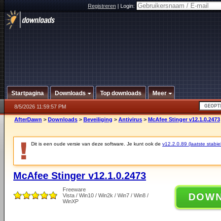
Registreren
|
Login:
Startpagina
Downloads
Top downloads
Meer
8/5/2026 11:59:57 PM
AfterDawn
>
Downloads
>
Beveiliging
>
Antivirus
>
McAfee Stinger v12.1.0.2473
Dit is een oude versie van deze software. Je kunt ook de
v12.2.0.89 (laatste stabie
McAfee Stinger v12.1.0.2473
Freeware
DOW
Vista / Win10 / Win2k / Win7 / Win8 /
WinXP