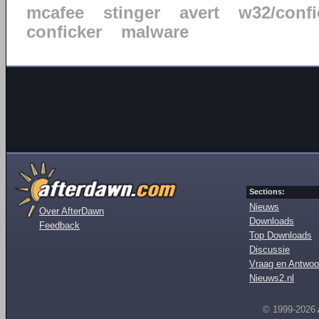
mcafee
stinger
avert
w32/confi
conficker
malware
Sections:
Nieuws
Over AfterDawn
Downloads
Feedback
Top Downloads
Discussie
Vraag en Antwoo
Nieuws2.nl
© 1999-2026