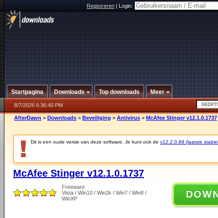
Registreren
|
Login:
Startpagina
Downloads
Top downloads
Meer
8/7/2026 6:36:40 PM
AfterDawn
>
Downloads
>
Beveiliging
>
Antivirus
>
McAfee Stinger v12.1.0.1737
Dit is een oude versie van deze software. Je kunt ook de
v12.2.0.89 (laatste stabie
McAfee Stinger v12.1.0.1737
Freeware
DOW
Vista / Win10 / Win2k / Win7 / Win8 /
WinXP