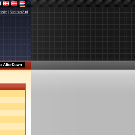
ssie
|
Nieuws2.nl