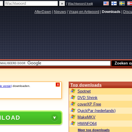
|
Wachtwoord kwijt
AfterDawn
|
Nieuws
|
Vraag en Antwoord
|
Downloads
|
Discu
Top downloads
X
le versie)
downloaden.
Spotnet
DVD Shrink
coverXP Free
QuickPar (nederlands)
NLOAD
MakeMKV
HWiNFO64
Meer top downloads