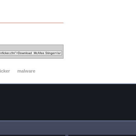
icker
malware