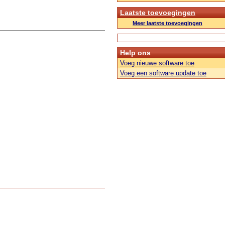
Laatste toevoegingen
Meer laatste toevoegingen
Help ons
Voeg nieuwe software toe
Voeg een software update toe