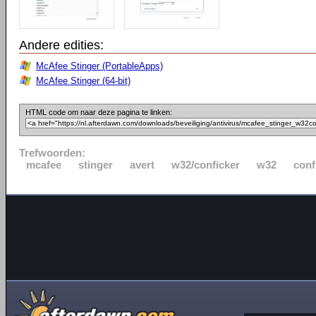
Andere edities:
McAfee Stinger (PortableApps)
McAfee Stinger (64-bit)
HTML code om naar deze pagina te linken:
Trefwoorden:
mcafee
stinger
avert
w32/conficker
w32
conf