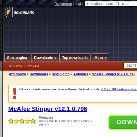
Registreren
|
Login:
Startpagina
Downloads
Top downloads
Meer
8/8/2026 6:52:25 AM
AfterDawn
>
Downloads
>
Beveiliging
>
Antivirus
>
McAfee Stinger v12.1.0.796
Dit is een oude versie van deze software. Je kunt ook de
v12.2.0.89 (laatste stabie
McAfee Stinger v12.1.0.796
Freeware
DOW
Vista / Win10 / Win2k / Win7 / Win8 /
WinXP