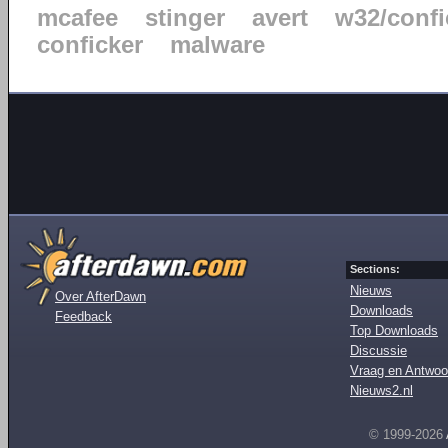
mcafee
stinger
avert
w32/confi
conficker
malware
Sections:
Nieuws
Over AfterDawn
Downloads
Feedback
Top Downloads
Discussie
Vraag en Antwoo
Nieuws2.nl
© 1999-2026