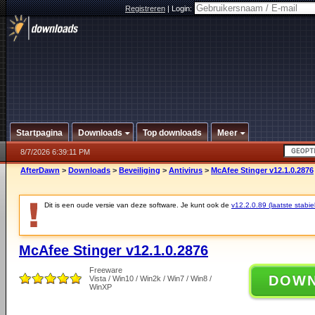
Registreren
|
Login:
Startpagina
Downloads
Top downloads
Meer
8/7/2026 6:39:11 PM
AfterDawn
>
Downloads
>
Beveiliging
>
Antivirus
>
McAfee Stinger v12.1.0.2876
Dit is een oude versie van deze software. Je kunt ook de
v12.2.0.89 (laatste stabie
McAfee Stinger v12.1.0.2876
Freeware
DOW
Vista / Win10 / Win2k / Win7 / Win8 /
WinXP