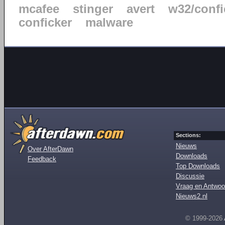
mcafee
stinger
avert
w32/confi
conficker
malware
Sections:
Nieuws
Over AfterDawn
Downloads
Feedback
Top Downloads
Discussie
Vraag en Antwoo
Nieuws2.nl
© 1999-2026