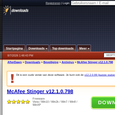
Registreren
|
Login:
Startpagina
Downloads
Top downloads
Meer
8/7/2026 1:48:43 PM
AfterDawn
>
Downloads
>
Beveiliging
>
Antivirus
>
McAfee Stinger v12.1.0.798
Dit is een oude versie van deze software. Je kunt ook de
v12.2.0.89 (laatste stabie
McAfee Stinger v12.1.0.798
Freeware
DOW
Vista / Win10 / Win2k / Win7 / Win8 /
WinXP