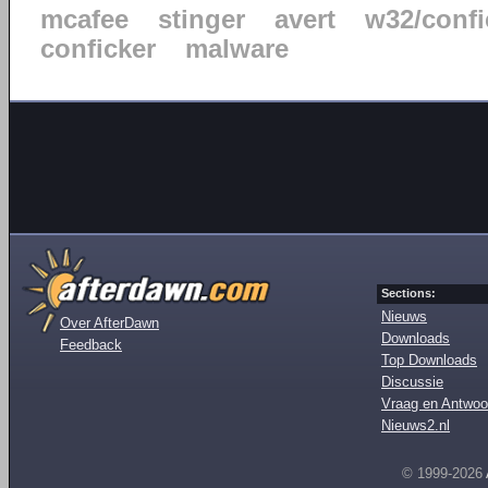
mcafee
stinger
avert
w32/confi
conficker
malware
Sections:
Nieuws
Over AfterDawn
Downloads
Feedback
Top Downloads
Discussie
Vraag en Antwoo
Nieuws2.nl
© 1999-2026