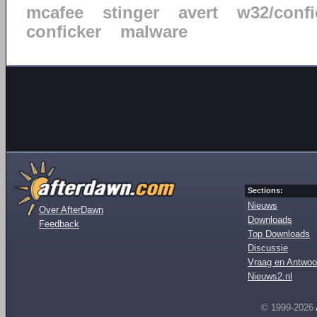
mcafee
stinger
avert
w32/confi
conficker
malware
Sections:
Nieuws
Over AfterDawn
Downloads
Feedback
Top Downloads
Discussie
Vraag en Antwoo
Nieuws2.nl
© 1999-2026