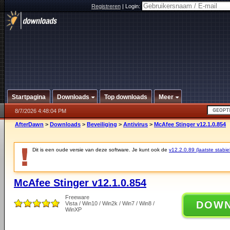
Registreren
|
Login:
Startpagina
Downloads
Top downloads
Meer
8/7/2026 4:48:04 PM
AfterDawn
>
Downloads
>
Beveiliging
>
Antivirus
>
McAfee Stinger v12.1.0.854
Dit is een oude versie van deze software. Je kunt ook de
v12.2.0.89 (laatste stabie
McAfee Stinger v12.1.0.854
Freeware
DOW
Vista / Win10 / Win2k / Win7 / Win8 /
WinXP