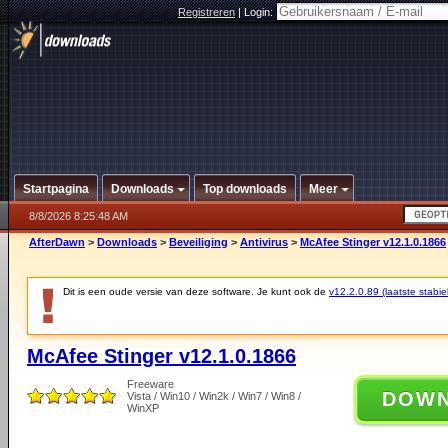
Registreren
|
Login:
Startpagina
Downloads
Top downloads
Meer
8/8/2026 8:25:48 AM
AfterDawn
>
Downloads
>
Beveiliging
>
Antivirus
>
McAfee Stinger v12.1.0.1866
Dit is een oude versie van deze software. Je kunt ook de
v12.2.0.89 (laatste stabie
McAfee Stinger v12.1.0.1866
Freeware
DOW
Vista / Win10 / Win2k / Win7 / Win8 /
WinXP