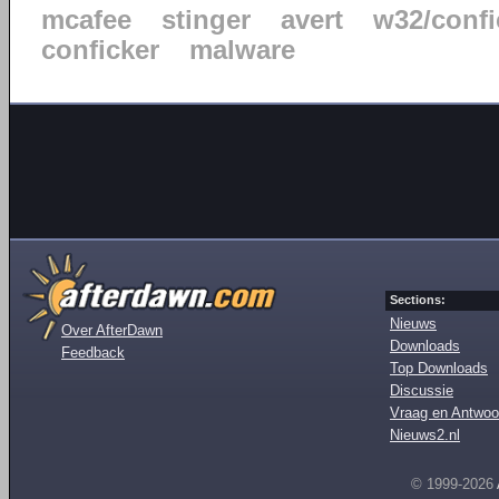
mcafee
stinger
avert
w32/confi
conficker
malware
Sections:
Nieuws
Over AfterDawn
Downloads
Feedback
Top Downloads
Discussie
Vraag en Antwoo
Nieuws2.nl
© 1999-2026