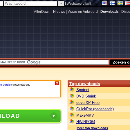
|
Wachtwoord kwijt
AfterDawn
|
Nieuws
|
Vraag en Antwoord
|
Downloads
|
Discu
Top downloads
X
le versie)
downloaden.
Spotnet
DVD Shrink
coverXP Free
QuickPar (nederlands)
NLOAD
MakeMKV
HWiNFO64
Meer top downloads