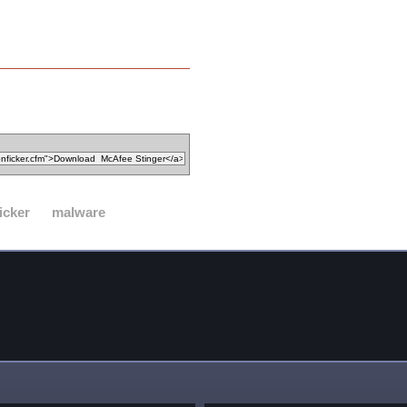
icker
malware