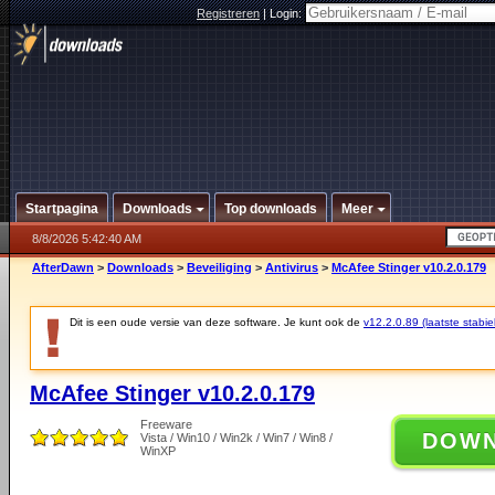
Registreren
|
Login:
Startpagina
Downloads
Top downloads
Meer
8/8/2026 5:42:40 AM
AfterDawn
>
Downloads
>
Beveiliging
>
Antivirus
>
McAfee Stinger v10.2.0.179
Dit is een oude versie van deze software. Je kunt ook de
v12.2.0.89 (laatste stabie
McAfee Stinger v10.2.0.179
Freeware
DOW
Vista / Win10 / Win2k / Win7 / Win8 /
WinXP