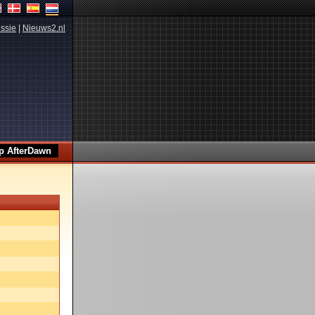
ssie
|
Nieuws2.nl