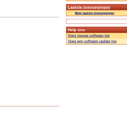
Laatste toevoegingen
Meer laatste toevoegingen
Help ons
Voeg nieuwe software toe
Voeg een software update toe