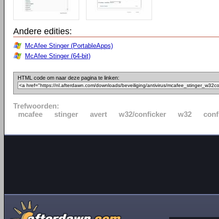
Andere edities:
McAfee Stinger (PortableApps)
McAfee Stinger (64-bit)
HTML code om naar deze pagina te linken:
Trefwoorden:
mcafee
stinger
avert
w32/conficker
w32
conf