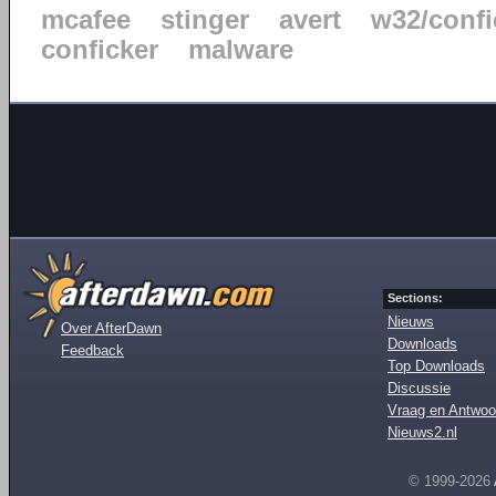
mcafee
stinger
avert
w32/confi
conficker
malware
Sections:
Nieuws
Over AfterDawn
Downloads
Feedback
Top Downloads
Discussie
Vraag en Antwoo
Nieuws2.nl
© 1999-2026