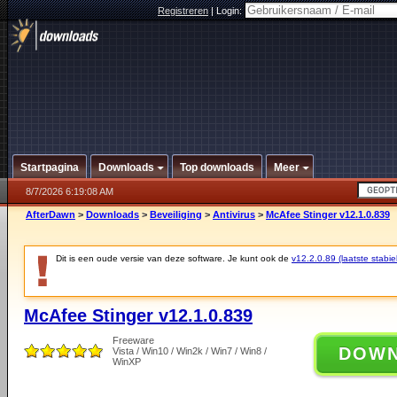
Registreren
|
Login:
Startpagina
Downloads
Top downloads
Meer
8/7/2026 6:19:08 AM
AfterDawn
>
Downloads
>
Beveiliging
>
Antivirus
>
McAfee Stinger v12.1.0.839
Dit is een oude versie van deze software. Je kunt ook de
v12.2.0.89 (laatste stabie
McAfee Stinger v12.1.0.839
Freeware
DOW
Vista / Win10 / Win2k / Win7 / Win8 /
WinXP