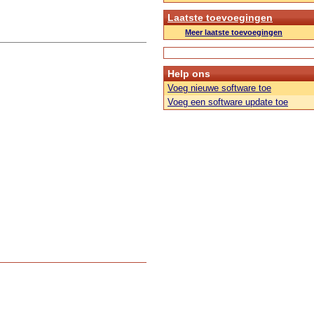
Laatste toevoegingen
Meer laatste toevoegingen
Help ons
Voeg nieuwe software toe
Voeg een software update toe