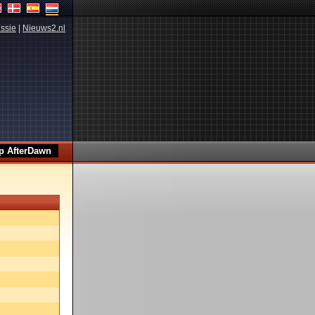
ssie
|
Nieuws2.nl