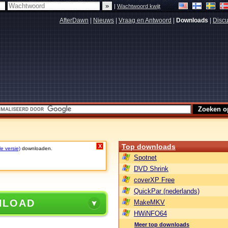
|
Wachtwoord kwijt
AfterDawn
|
Nieuws
|
Vraag en Antwoord
|
Downloads
|
Discu
Top downloads
X
le versie)
downloaden.
Spotnet
DVD Shrink
coverXP Free
QuickPar (nederlands)
NLOAD
MakeMKV
HWiNFO64
Meer top downloads