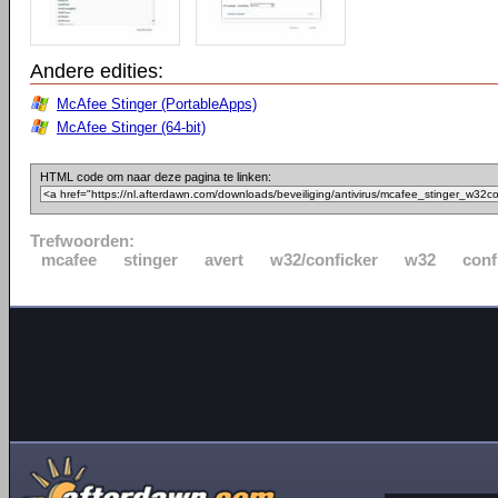
Andere edities:
McAfee Stinger (PortableApps)
McAfee Stinger (64-bit)
HTML code om naar deze pagina te linken:
Trefwoorden:
mcafee
stinger
avert
w32/conficker
w32
conf