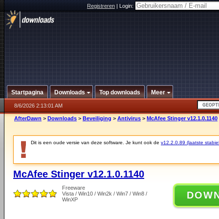
Registreren
|
Login:
Startpagina
Downloads
Top downloads
Meer
8/6/2026 2:13:01 AM
AfterDawn
>
Downloads
>
Beveiliging
>
Antivirus
>
McAfee Stinger v12.1.0.1140
Dit is een oude versie van deze software. Je kunt ook de
v12.2.0.89 (laatste stabie
McAfee Stinger v12.1.0.1140
Freeware
DOW
Vista / Win10 / Win2k / Win7 / Win8 /
WinXP