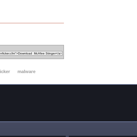
icker
malware