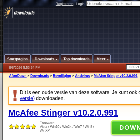
Registreren
|
Login:
Startpagina
Downloads
Top downloads
Meer
8/8/2026 5:53:34 PM
AfterDawn
>
Downloads
>
Beveiliging
>
Antivirus
>
McAfee Stinger v10.2.0.991
Dit is een oude versie van deze software. Je kunt ook
versie)
downloaden.
McAfee Stinger v10.2.0.991
Freeware
DOW
Vista / Win10 / Win2k / Win7 / Win8 /
WinXP