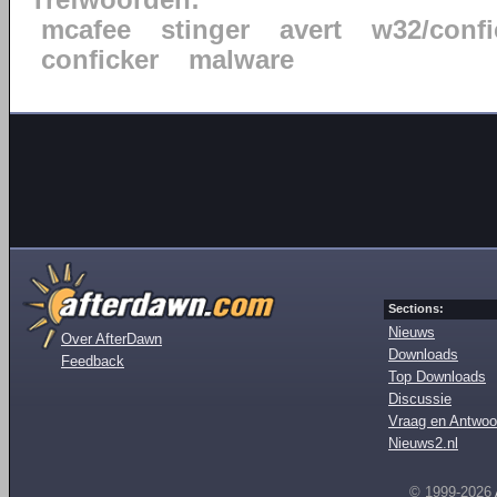
Trefwoorden:
mcafee
stinger
avert
w32/confi
conficker
malware
Sections:
Nieuws
Over AfterDawn
Downloads
Feedback
Top Downloads
Discussie
Vraag en Antwoo
Nieuws2.nl
© 1999-2026