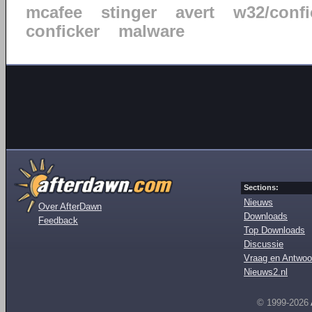
mcafee
stinger
avert
w32/confi
conficker
malware
Sections:
Nieuws
Over AfterDawn
Downloads
Feedback
Top Downloads
Discussie
Vraag en Antwoo
Nieuws2.nl
© 1999-2026