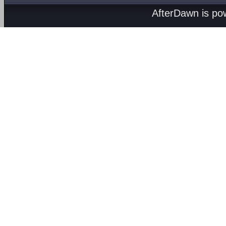
AfterDawn is p