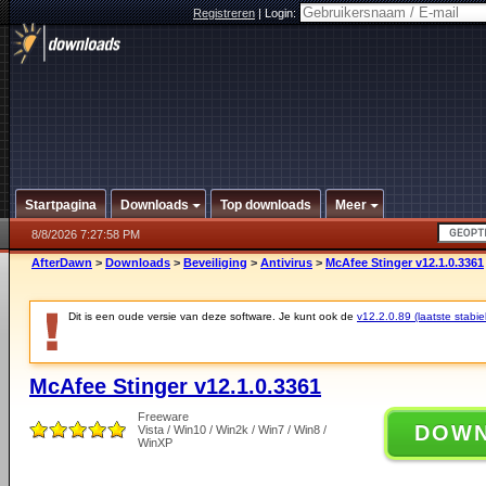
Registreren
|
Login:
Startpagina
Downloads
Top downloads
Meer
8/8/2026 7:27:58 PM
AfterDawn
>
Downloads
>
Beveiliging
>
Antivirus
>
McAfee Stinger v12.1.0.3361
Dit is een oude versie van deze software. Je kunt ook de
v12.2.0.89 (laatste stabie
McAfee Stinger v12.1.0.3361
Freeware
DOW
Vista / Win10 / Win2k / Win7 / Win8 /
WinXP