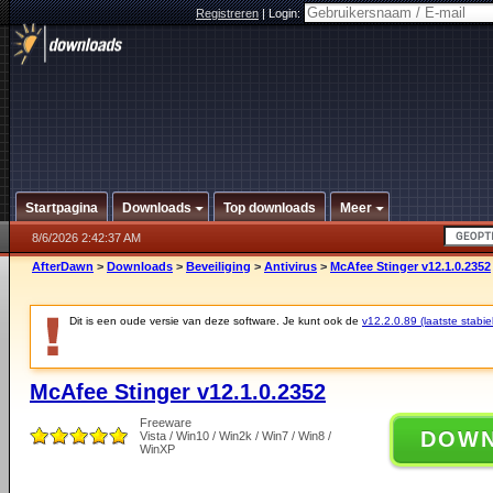
Registreren
|
Login:
Startpagina
Downloads
Top downloads
Meer
8/6/2026 2:42:37 AM
AfterDawn
>
Downloads
>
Beveiliging
>
Antivirus
>
McAfee Stinger v12.1.0.2352
Dit is een oude versie van deze software. Je kunt ook de
v12.2.0.89 (laatste stabie
McAfee Stinger v12.1.0.2352
Freeware
DOW
Vista / Win10 / Win2k / Win7 / Win8 /
WinXP