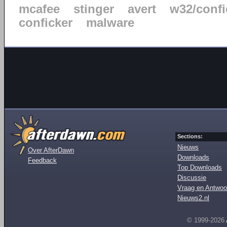
mcafee
stinger
avert
w32/confi
conficker
malware
Sections:
Nieuws
Over AfterDawn
Downloads
Feedback
Top Downloads
Discussie
Vraag en Antwoo
Nieuws2.nl
© 1999-2026