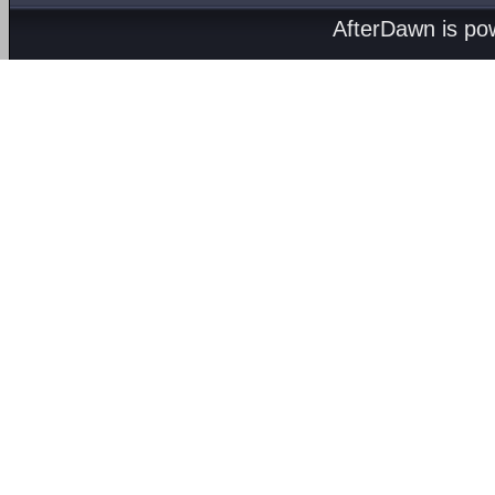
AfterDawn is p