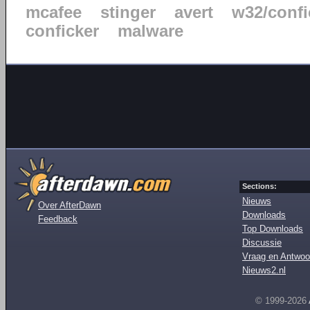
mcafee
stinger
avert
w32/confi
conficker
malware
Sections:
Nieuws
Over AfterDawn
Downloads
Feedback
Top Downloads
Discussie
Vraag en Antwoo
Nieuws2.nl
© 1999-2026