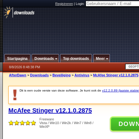
Registreren
|
Login:
Startpagina
Downloads
Top downloads
Meer
8/8/2026 8:48:38 PM
AfterDawn
>
Downloads
>
Beveiliging
>
Antivirus
>
McAfee Stinger v12.1.0.2875
Dit is een oude versie van deze software. Je kunt ook de
v12.2.0.89 (laatste stabie
McAfee Stinger v12.1.0.2875
Freeware
DOW
Vista / Win10 / Win2k / Win7 / Win8 /
WinXP