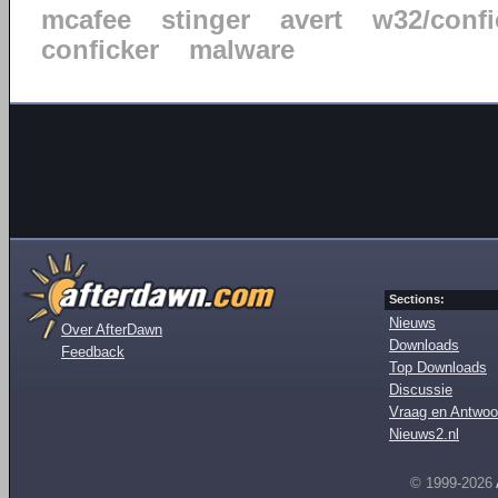
mcafee
stinger
avert
w32/confi
conficker
malware
Sections:
Nieuws
Over AfterDawn
Downloads
Feedback
Top Downloads
Discussie
Vraag en Antwoo
Nieuws2.nl
© 1999-2026