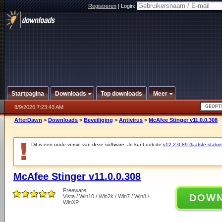
Registreren
|
Login:
Startpagina
Downloads
Top downloads
Meer
8/9/2026 7:23:43 AM
AfterDawn
>
Downloads
>
Beveiliging
>
Antivirus
>
McAfee Stinger v11.0.0.308
Dit is een oude versie van deze software. Je kunt ook de
v12.2.0.89 (laatste stabie
McAfee Stinger v11.0.0.308
Freeware
DOW
Vista / Win10 / Win2k / Win7 / Win8 /
WinXP