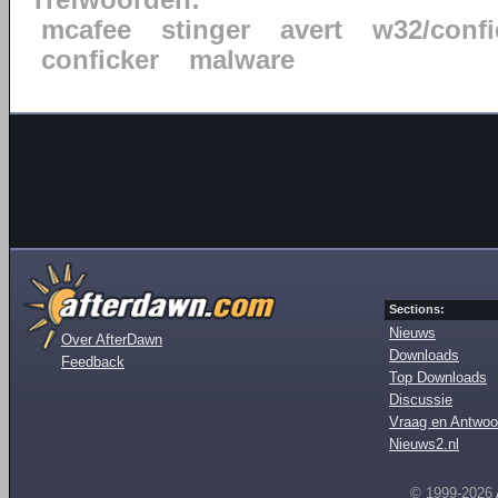
Trefwoorden:
mcafee
stinger
avert
w32/confi
conficker
malware
Sections:
Nieuws
Over AfterDawn
Downloads
Feedback
Top Downloads
Discussie
Vraag en Antwoo
Nieuws2.nl
© 1999-2026