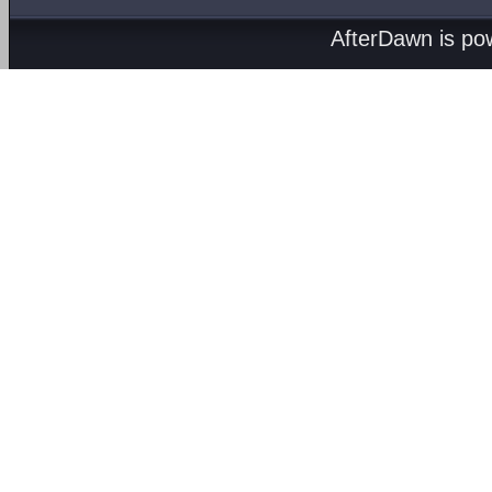
AfterDawn is p