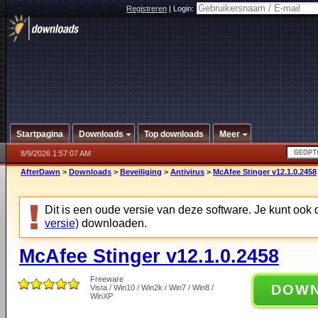
Registreren
|
Login:
Startpagina
Downloads
Top downloads
Meer
8/9/2026 1:57:07 AM
AfterDawn
>
Downloads
>
Beveiliging
>
Antivirus
>
McAfee Stinger v12.1.0.2458
Dit is een oude versie van deze software. Je kunt ook
versie)
downloaden.
McAfee Stinger v12.1.0.2458
Freeware
DOW
Vista / Win10 / Win2k / Win7 / Win8 /
WinXP