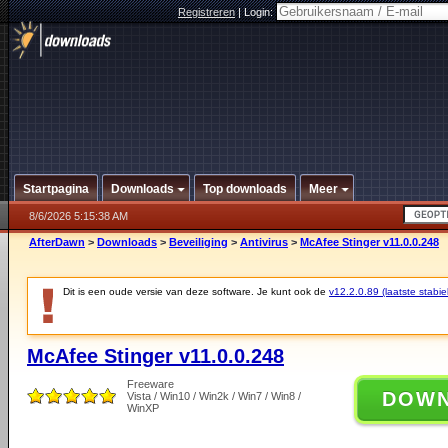
Registreren
|
Login:
Startpagina
Downloads
Top downloads
Meer
8/6/2026 5:15:38 AM
AfterDawn
>
Downloads
>
Beveiliging
>
Antivirus
>
McAfee Stinger v11.0.0.248
Dit is een oude versie van deze software. Je kunt ook de
v12.2.0.89 (laatste stabie
McAfee Stinger v11.0.0.248
Freeware
DOW
Vista / Win10 / Win2k / Win7 / Win8 /
WinXP