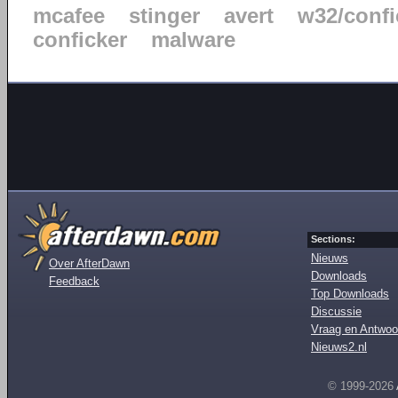
mcafee
stinger
avert
w32/confi
conficker
malware
Sections:
Nieuws
Over AfterDawn
Downloads
Feedback
Top Downloads
Discussie
Vraag en Antwoo
Nieuws2.nl
© 1999-2026