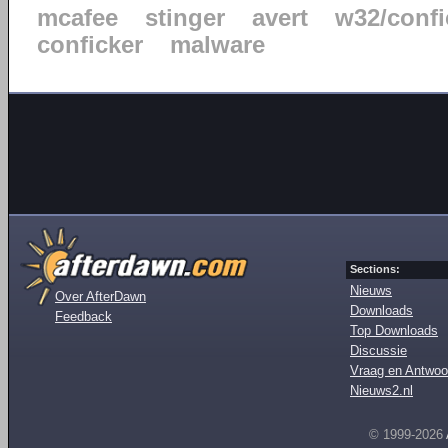
mcafee
stinger
avert
w32/confi
conficker
malware
Sections:
Nieuws
Over AfterDawn
Downloads
Feedback
Top Downloads
Discussie
Vraag en Antwoo
Nieuws2.nl
© 1999-2026