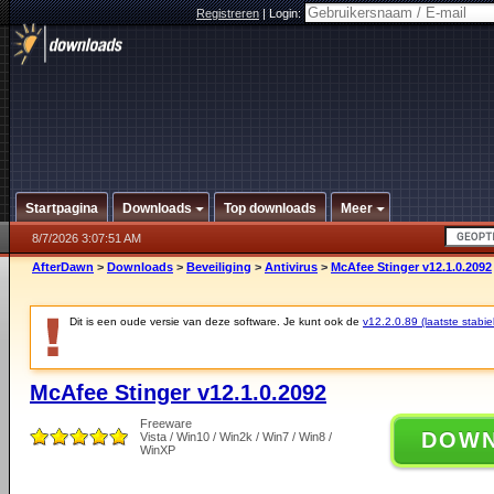
Registreren
|
Login:
Startpagina
Downloads
Top downloads
Meer
8/7/2026 3:07:51 AM
AfterDawn
>
Downloads
>
Beveiliging
>
Antivirus
>
McAfee Stinger v12.1.0.2092
Dit is een oude versie van deze software. Je kunt ook de
v12.2.0.89 (laatste stabie
McAfee Stinger v12.1.0.2092
Freeware
DOW
Vista / Win10 / Win2k / Win7 / Win8 /
WinXP