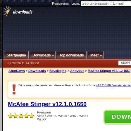
Registreren
|
Login:
Startpagina
Downloads
Top downloads
Meer
8/7/2026 11:44:39 PM
AfterDawn
>
Downloads
>
Beveiliging
>
Antivirus
>
McAfee Stinger v12.1.0.1650
Dit is een oude versie van deze software. Je kunt ook de
v12.2.0.89 (laatste stabie
McAfee Stinger v12.1.0.1650
Freeware
DOW
Vista / Win10 / Win2k / Win7 / Win8 /
WinXP