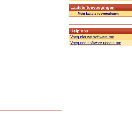
Laatste toevoegingen
Meer laatste toevoegingen
Help ons
Voeg nieuwe software toe
Voeg een software update toe