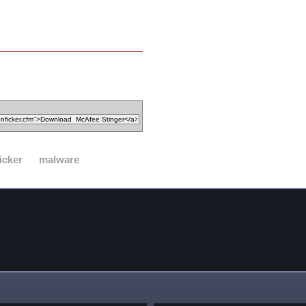
icker
malware