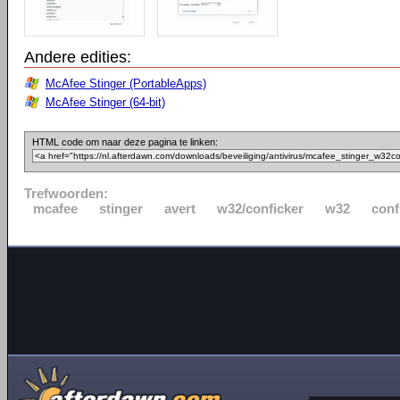
Andere edities:
McAfee Stinger (PortableApps)
McAfee Stinger (64-bit)
HTML code om naar deze pagina te linken:
Trefwoorden:
mcafee
stinger
avert
w32/conficker
w32
conf