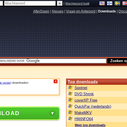
|
Wachtwoord kwijt
AfterDawn
|
Nieuws
|
Vraag en Antwoord
|
Downloads
|
Discu
Top downloads
X
le versie)
downloaden.
Spotnet
DVD Shrink
coverXP Free
QuickPar (nederlands)
NLOAD
MakeMKV
HWiNFO64
Meer top downloads