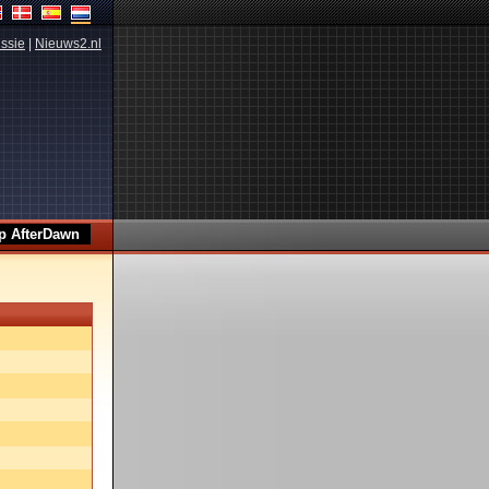
ssie
|
Nieuws2.nl