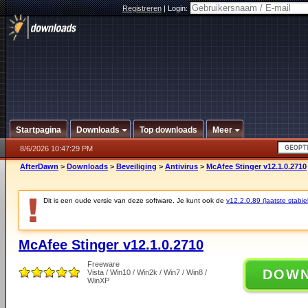
Registreren
|
Login:
Startpagina
Downloads
Top downloads
Meer
8/6/2026 10:47:29 PM
AfterDawn
>
Downloads
>
Beveiliging
>
Antivirus
>
McAfee Stinger v12.1.0.2710
Dit is een oude versie van deze software. Je kunt ook de
v12.2.0.89 (laatste stabie
McAfee Stinger v12.1.0.2710
Freeware
DOW
Vista / Win10 / Win2k / Win7 / Win8 /
WinXP