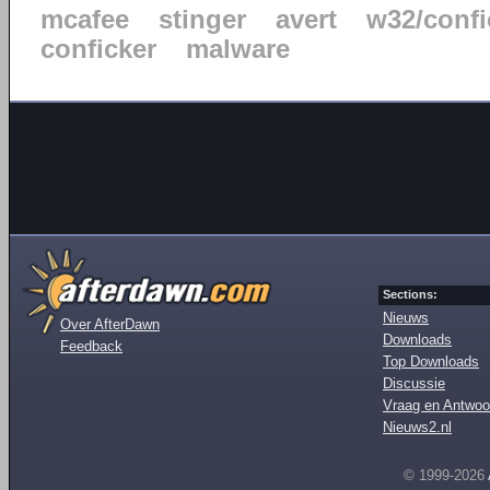
mcafee
stinger
avert
w32/confi
conficker
malware
Sections:
Nieuws
Over AfterDawn
Downloads
Feedback
Top Downloads
Discussie
Vraag en Antwoo
Nieuws2.nl
© 1999-2026