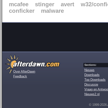
mcafee
stinger
avert
w32/confi
conficker
malware
Sections:
Nieuws
Over AfterDawn
Downloads
Feedback
Top Downloads
Discussie
Vraag en Antwoo
Nieuws2.nl
© 1999-2026