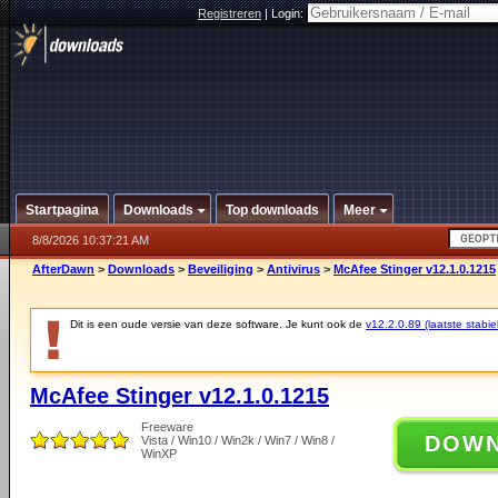
Registreren
|
Login:
Startpagina
Downloads
Top downloads
Meer
8/8/2026 10:37:21 AM
AfterDawn
>
Downloads
>
Beveiliging
>
Antivirus
>
McAfee Stinger v12.1.0.1215
Dit is een oude versie van deze software. Je kunt ook de
v12.2.0.89 (laatste stabie
McAfee Stinger v12.1.0.1215
Freeware
DOW
Vista / Win10 / Win2k / Win7 / Win8 /
WinXP