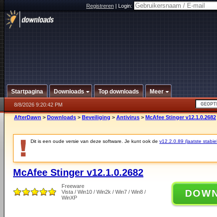
Registreren
|
Login:
Startpagina
Downloads
Top downloads
Meer
8/8/2026 9:20:42 PM
AfterDawn
>
Downloads
>
Beveiliging
>
Antivirus
>
McAfee Stinger v12.1.0.2682
Dit is een oude versie van deze software. Je kunt ook de
v12.2.0.89 (laatste stabie
McAfee Stinger v12.1.0.2682
Freeware
DOW
Vista / Win10 / Win2k / Win7 / Win8 /
WinXP