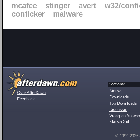
mcafee
stinger
avert
w32/confi
conficker
malware
Sections:
Nieuws
Over AfterDawn
Downloads
Feedback
Top Downloads
Discussie
Vraag en Antwoo
Nieuws2.nl
© 1999-2026