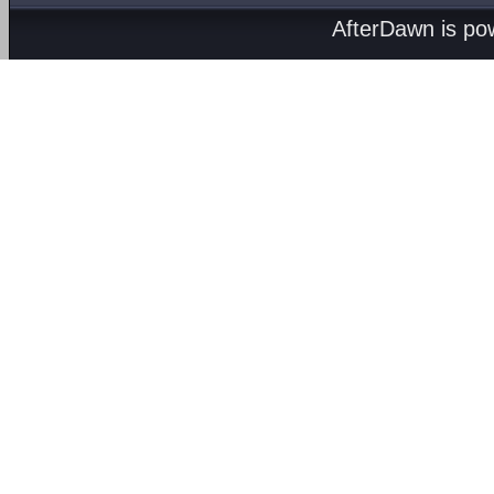
AfterDawn is p