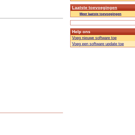
Laatste toevoegingen
Meer laatste toevoegingen
Help ons
Voeg nieuwe software toe
Voeg een software update toe