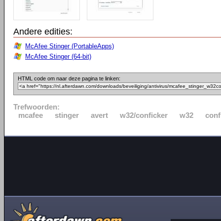
Andere edities:
McAfee Stinger (PortableApps)
McAfee Stinger (64-bit)
HTML code om naar deze pagina te linken:
Trefwoorden:
mcafee
stinger
avert
w32/conficker
w32
conf