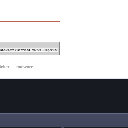
icker
malware