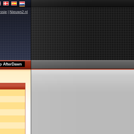
ssie
|
Nieuws2.nl