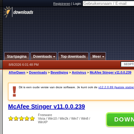
Registreren
|
Login:
Startpagina
Downloads
Top downloads
Meer
8/8/2026 6:01:48 PM
AfterDawn
>
Downloads
>
Beveiliging
>
Antivirus
>
McAfee Stinger v11.0.0.239
Dit is een oude versie van deze software. Je kunt ook de
v12.2.0.89 (laatste stabie
McAfee Stinger v11.0.0.239
Freeware
DOW
Vista / Win10 / Win2k / Win7 / Win8 /
WinXP