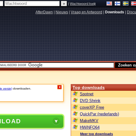
|
Wachtwoord kwijt
AfterDawn
|
Nieuws
|
Vraag en Antwoord
|
Downloads
|
Discu
Top downloads
X
le versie)
downloaden.
Spotnet
DVD Shrink
coverXP Free
QuickPar (nederlands)
NLOAD
MakeMKV
HWiNFO64
Meer top downloads