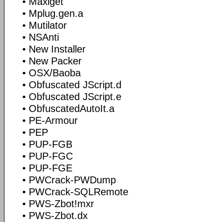
• Maxiget
• Mplug.gen.a
• Mutilator
• NSAnti
• New Installer
• New Packer
• OSX/Baoba
• Obfuscated JScript.d
• Obfuscated JScript.e
• ObfuscatedAutoIt.a
• PE-Armour
• PEP
• PUP-FGB
• PUP-FGC
• PUP-FGE
• PWCrack-PWDump
• PWCrack-SQLRemote
• PWS-Zbot!mxr
• PWS-Zbot.dx