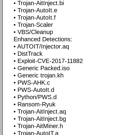
• Trojan-AitInject.bi
• Trojan-AutoIt.e
• Trojan-AutoIt.f
• Trojan-Scaler
• VBS/Cleanup
Enhanced Detections:
• AUTOIT/Injector.aq
• DistTrack
• Exploit-CVE-2017-11882
• Generic Packed.iso
• Generic trojan.kh
• PWS-AHK.c
• PWS-AutoIt.d
• Python/PWS.d
• Ransom-Ryuk
• Trojan-AitInject.aq
• Trojan-AitInject.bg
• Trojan-AitMiner.h
• Trojan-AutoIT.a