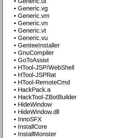
• Generic.ut
• Generic.vg
• Generic.vm
• Generic.vn
• Generic.vt
• Generic.vu
• GenteeInstaller
• GnuCompiler
• GoToAssist
• HTool-JSP/WebShell
• HTool-JSPRat
• HTool-RemoteCmd
• HackPack.a
• HackTool-ZBotBuilder
• HideWindow
• HideWindow.dll
• InnoSFX
• InstallCore
• InstallMonster