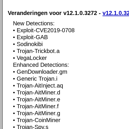
Veranderingen voor v12.1.0.3272 -
v12.1.0.3
New Detections:
• Exploit-CVE2019-0708
• Exploit-GAB
• Sodinokibi
• Trojan-Trickbot.a
• VegaLocker
Enhanced Detections:
• GenDownloader.gm
• Generic Trojan.i
• Trojan-AitInject.aq
• Trojan-AitMiner.d
• Trojan-AitMiner.e
• Trojan-AitMiner.f
• Trojan-AitMiner.g
• Trojan-CoinMiner
• Trojan-Spy.s