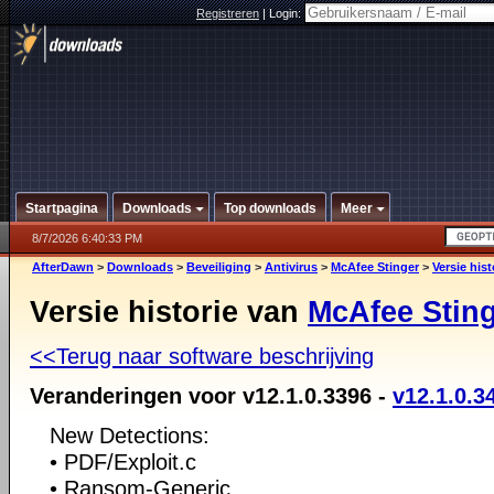
Registreren
|
Login:
Startpagina
Downloads
Top downloads
Meer
8/7/2026 6:40:33 PM
AfterDawn
>
Downloads
>
Beveiliging
>
Antivirus
>
McAfee Stinger
>
Versie hist
Versie historie van
McAfee Stin
<<Terug naar software beschrijving
Veranderingen voor v12.1.0.3396 -
v12.1.0.3
New Detections:
• PDF/Exploit.c
• Ransom-Generic