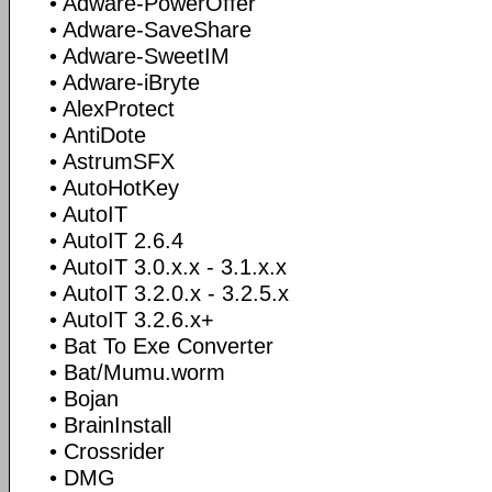
• Adware-PowerOffer
• Adware-SaveShare
• Adware-SweetIM
• Adware-iBryte
• AlexProtect
• AntiDote
• AstrumSFX
• AutoHotKey
• AutoIT
• AutoIT 2.6.4
• AutoIT 3.0.x.x - 3.1.x.x
• AutoIT 3.2.0.x - 3.2.5.x
• AutoIT 3.2.6.x+
• Bat To Exe Converter
• Bat/Mumu.worm
• Bojan
• BrainInstall
• Crossrider
• DMG