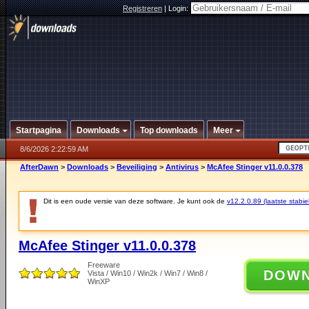
Registreren
|
Login:
Startpagina
Downloads
Top downloads
Meer
8/6/2026 2:22:59 AM
AfterDawn
>
Downloads
>
Beveiliging
>
Antivirus
>
McAfee Stinger v11.0.0.378
Dit is een oude versie van deze software. Je kunt ook de
v12.2.0.89 (laatste stabie
McAfee Stinger v11.0.0.378
Freeware
DOW
Vista / Win10 / Win2k / Win7 / Win8 /
WinXP