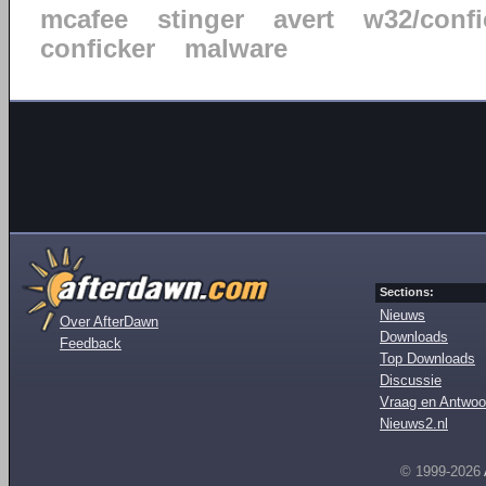
mcafee
stinger
avert
w32/confi
conficker
malware
Sections:
Nieuws
Over AfterDawn
Downloads
Feedback
Top Downloads
Discussie
Vraag en Antwoo
Nieuws2.nl
© 1999-2026