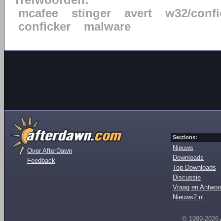
Trefwoorden:
mcafee
stinger
avert
w32/confi
conficker
malware
Sections:
Nieuws
Over AfterDawn
Downloads
Feedback
Top Downloads
Discussie
Vraag en Antwoo
Nieuws2.nl
© 1999-2026