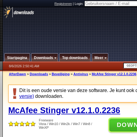
Registreren
|
Login:
Startpagina
Downloads
Top downloads
Meer
8/6/2026 2:50:41 AM
AfterDawn
>
Downloads
>
Beveiliging
>
Antivirus
>
McAfee Stinger v12.1.0.2236
Dit is een oude versie van deze software. Je kunt ook
versie)
downloaden.
McAfee Stinger v12.1.0.2236
Freeware
DOW
Vista / Win10 / Win2k / Win7 / Win8 /
WinXP