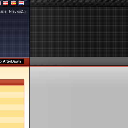
ssie
|
Nieuws2.nl