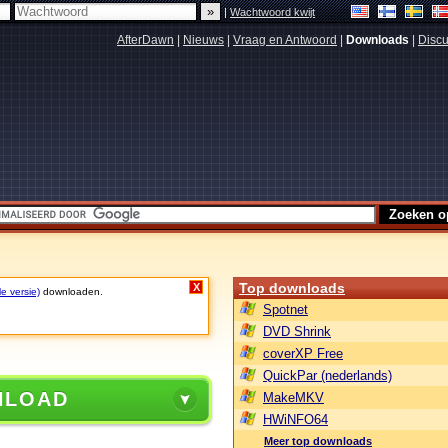
|
Wachtwoord kwijt
AfterDawn
|
Nieuws
|
Vraag en Antwoord
|
Downloads
|
Discu
Top downloads
X
le versie)
downloaden.
Spotnet
DVD Shrink
coverXP Free
QuickPar (nederlands)
NLOAD
MakeMKV
HWiNFO64
Meer top downloads