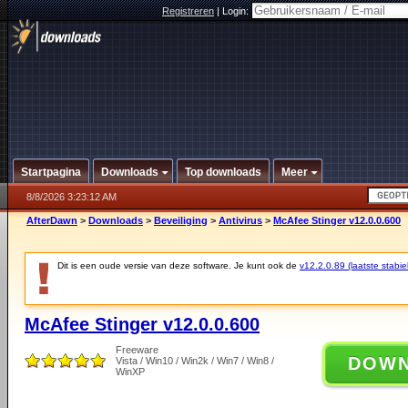
Registreren
|
Login:
Startpagina
Downloads
Top downloads
Meer
8/8/2026 3:23:12 AM
AfterDawn
>
Downloads
>
Beveiliging
>
Antivirus
>
McAfee Stinger v12.0.0.600
Dit is een oude versie van deze software. Je kunt ook de
v12.2.0.89 (laatste stabie
McAfee Stinger v12.0.0.600
Freeware
DOW
Vista / Win10 / Win2k / Win7 / Win8 /
WinXP