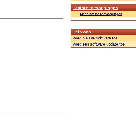
Laatste toevoegingen
Meer laatste toevoegingen
Help ons
Voeg nieuwe software toe
Voeg een software update toe