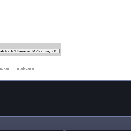
icker
malware