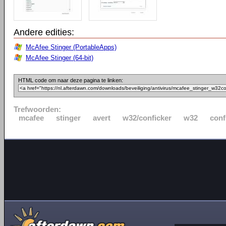
Andere edities:
McAfee Stinger (PortableApps)
McAfee Stinger (64-bit)
HTML code om naar deze pagina te linken:
Trefwoorden:
mcafee
stinger
avert
w32/conficker
w32
conf