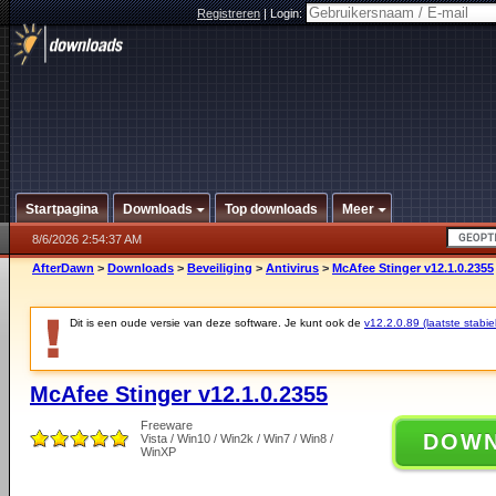
Registreren
|
Login:
Startpagina
Downloads
Top downloads
Meer
8/6/2026 2:54:37 AM
AfterDawn
>
Downloads
>
Beveiliging
>
Antivirus
>
McAfee Stinger v12.1.0.2355
Dit is een oude versie van deze software. Je kunt ook de
v12.2.0.89 (laatste stabie
McAfee Stinger v12.1.0.2355
Freeware
DOW
Vista / Win10 / Win2k / Win7 / Win8 /
WinXP