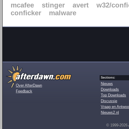
mcafee
stinger
avert
w32/confi
conficker
malware
Sections:
Nieuws
Over AfterDawn
Downloads
Feedback
Top Downloads
Discussie
Vraag en Antwoo
Nieuws2.nl
© 1999-2026