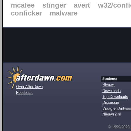
mcafee
stinger
avert
w32/confi
conficker
malware
Sections:
Nieuws
Over AfterDawn
Downloads
Feedback
Top Downloads
Discussie
Vraag en Antwoo
Nieuws2.nl
© 1999-2026