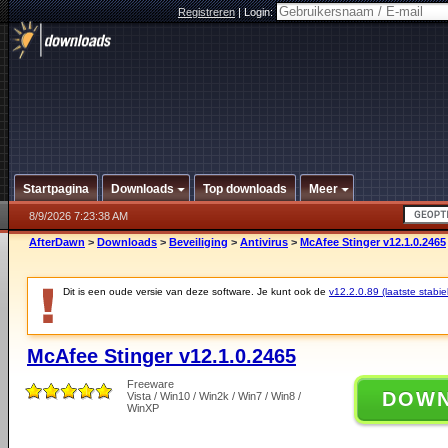
Registreren
|
Login:
Startpagina
Downloads
Top downloads
Meer
8/9/2026 7:23:38 AM
AfterDawn
>
Downloads
>
Beveiliging
>
Antivirus
>
McAfee Stinger v12.1.0.2465
Dit is een oude versie van deze software. Je kunt ook de
v12.2.0.89 (laatste stabie
McAfee Stinger v12.1.0.2465
Freeware
DOW
Vista / Win10 / Win2k / Win7 / Win8 /
WinXP