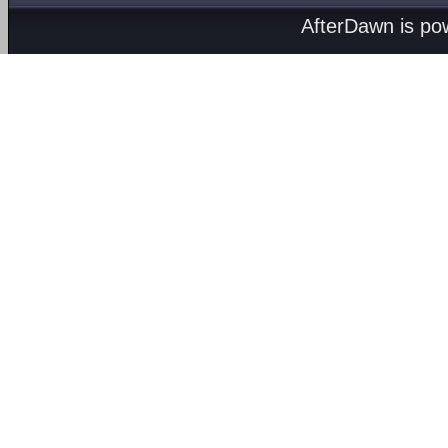
AfterDawn is p