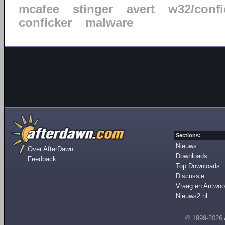
mcafee
stinger
avert
w32/confi
conficker
malware
Sections:
Nieuws
Over AfterDawn
Downloads
Feedback
Top Downloads
Discussie
Vraag en Antwoo
Nieuws2.nl
© 1999-2026