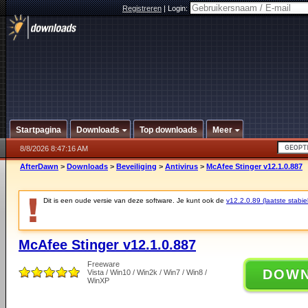
Registreren
|
Login:
Startpagina
Downloads
Top downloads
Meer
8/8/2026 8:47:16 AM
AfterDawn
>
Downloads
>
Beveiliging
>
Antivirus
>
McAfee Stinger v12.1.0.887
Dit is een oude versie van deze software. Je kunt ook de
v12.2.0.89 (laatste stabie
McAfee Stinger v12.1.0.887
Freeware
DOW
Vista / Win10 / Win2k / Win7 / Win8 /
WinXP