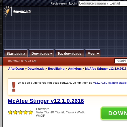
Registreren
|
Login:
Startpagina
Downloads
Top downloads
Meer
8/7/2026 8:55:24 AM
AfterDawn
>
Downloads
>
Beveiliging
>
Antivirus
>
McAfee Stinger v12.1.0.2616
Dit is een oude versie van deze software. Je kunt ook de
v12.2.0.89 (laatste stabie
McAfee Stinger v12.1.0.2616
Freeware
DOW
Vista / Win10 / Win2k / Win7 / Win8 /
WinXP