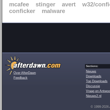
mcafee
stinger
avert
w32/confi
conficker
malware
Sections:
Nieuws
Over AfterDawn
Downloads
Feedback
Top Downloads
Discussie
Vraag en Antwoo
Nieuws2.nl
© 1999-2026