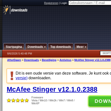
Registreren
|
Login:
Startpagina
Downloads
Top downloads
Meer
8/6/2026 5:40:48 PM
AfterDawn
>
Downloads
>
Beveiliging
>
Antivirus
>
McAfee Stinger v12.1.0.2388
Dit is een oude versie van deze software. Je kunt ook
versie)
downloaden.
McAfee Stinger v12.1.0.2388
Freeware
DOW
Vista / Win10 / Win2k / Win7 / Win8 /
WinXP