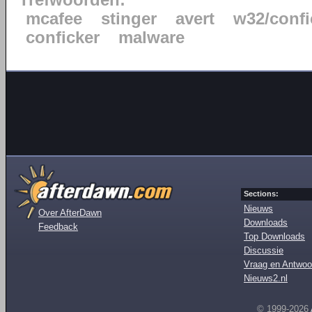
Trefwoorden:
mcafee
stinger
avert
w32/confi
conficker
malware
Sections:
Nieuws
Over AfterDawn
Downloads
Feedback
Top Downloads
Discussie
Vraag en Antwoo
Nieuws2.nl
© 1999-2026