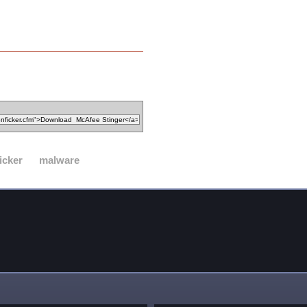
icker
malware