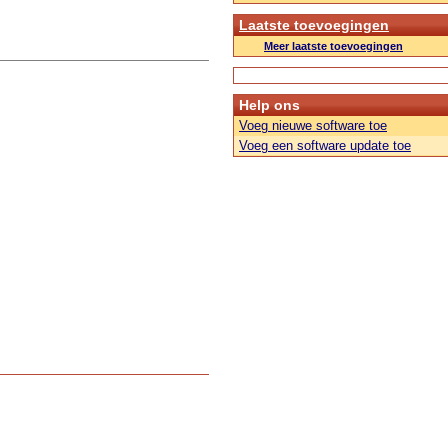
Laatste toevoegingen
Meer laatste toevoegingen
Help ons
Voeg nieuwe software toe
Voeg een software update toe