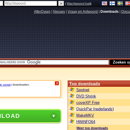
|
Wachtwoord kwijt
AfterDawn
|
Nieuws
|
Vraag en Antwoord
|
Downloads
|
Discu
Top downloads
X
le versie)
downloaden.
Spotnet
DVD Shrink
coverXP Free
QuickPar (nederlands)
NLOAD
MakeMKV
HWiNFO64
Meer top downloads