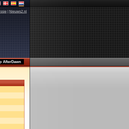
ssie
|
Nieuws2.nl