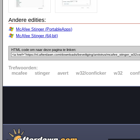
Andere edities:
McAfee Stinger (PortableApps)
McAfee Stinger (64-bit)
HTML code om naar deze pagina te linken:
Trefwoorden:
mcafee
stinger
avert
w32/conficker
w32
conf