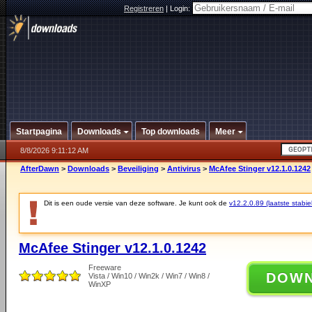
Registreren
|
Login:
Startpagina
Downloads
Top downloads
Meer
8/8/2026 9:11:12 AM
AfterDawn
>
Downloads
>
Beveiliging
>
Antivirus
>
McAfee Stinger v12.1.0.1242
Dit is een oude versie van deze software. Je kunt ook de
v12.2.0.89 (laatste stabie
McAfee Stinger v12.1.0.1242
Freeware
DOW
Vista / Win10 / Win2k / Win7 / Win8 /
WinXP