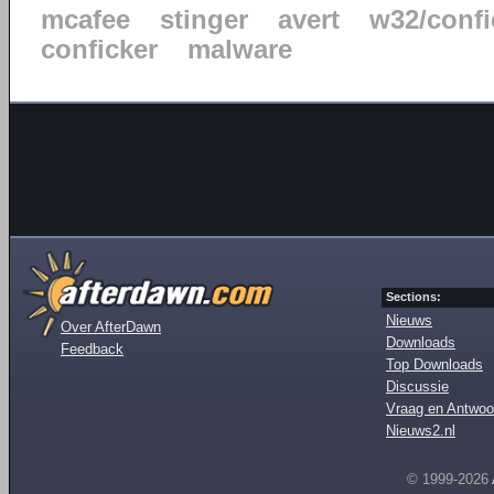
mcafee
stinger
avert
w32/confi
conficker
malware
Sections:
Nieuws
Over AfterDawn
Downloads
Feedback
Top Downloads
Discussie
Vraag en Antwoo
Nieuws2.nl
© 1999-2026