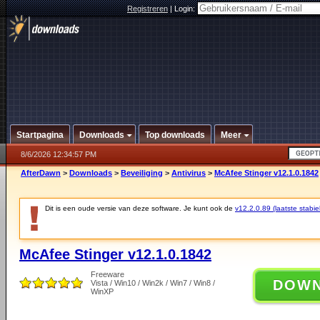
Registreren
|
Login:
Startpagina
Downloads
Top downloads
Meer
8/6/2026 12:34:57 PM
AfterDawn
>
Downloads
>
Beveiliging
>
Antivirus
>
McAfee Stinger v12.1.0.1842
Dit is een oude versie van deze software. Je kunt ook de
v12.2.0.89 (laatste stabie
McAfee Stinger v12.1.0.1842
Freeware
DOW
Vista / Win10 / Win2k / Win7 / Win8 /
WinXP