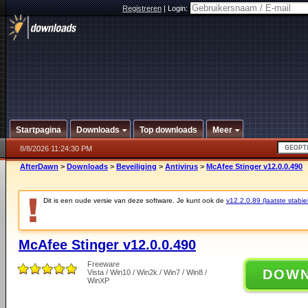
Registreren
|
Login:
Startpagina
Downloads
Top downloads
Meer
8/8/2026 11:24:30 PM
AfterDawn
>
Downloads
>
Beveiliging
>
Antivirus
>
McAfee Stinger v12.0.0.490
Dit is een oude versie van deze software. Je kunt ook de
v12.2.0.89 (laatste stabie
McAfee Stinger v12.0.0.490
Freeware
DOW
Vista / Win10 / Win2k / Win7 / Win8 /
WinXP