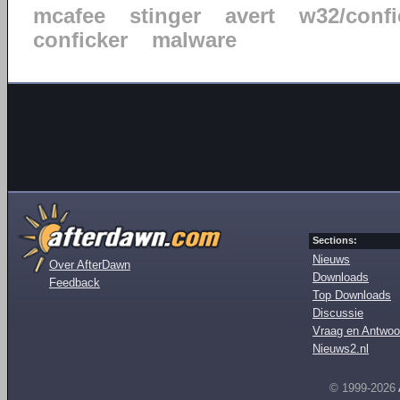
mcafee
stinger
avert
w32/confi
conficker
malware
Sections:
Nieuws
Over AfterDawn
Downloads
Feedback
Top Downloads
Discussie
Vraag en Antwoo
Nieuws2.nl
© 1999-2026