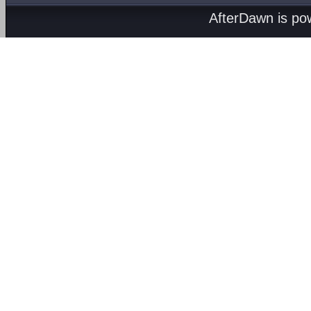
AfterDawn is p