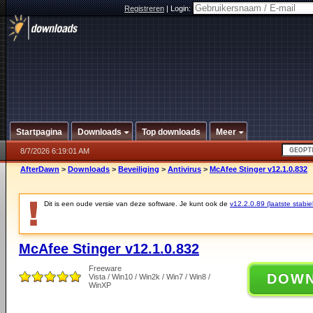
Registreren
|
Login:
Startpagina
Downloads
Top downloads
Meer
8/7/2026 6:19:01 AM
AfterDawn
>
Downloads
>
Beveiliging
>
Antivirus
>
McAfee Stinger v12.1.0.832
Dit is een oude versie van deze software. Je kunt ook de
v12.2.0.89 (laatste stabie
McAfee Stinger v12.1.0.832
Freeware
DOW
Vista / Win10 / Win2k / Win7 / Win8 /
WinXP