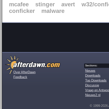
mcafee
stinger
avert
w32/confi
conficker
malware
Sections:
Nieuws
Over AfterDawn
Downloads
Feedback
Top Downloads
Discussie
Vraag en Antwoo
Nieuws2.nl
© 1999-2026