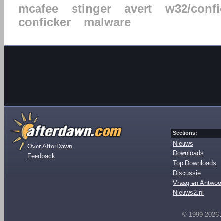
mcafee
stinger
avert
w32/confi
conficker
malware
Sections:
Nieuws
Over AfterDawn
Downloads
Feedback
Top Downloads
Discussie
Vraag en Antwoo
Nieuws2.nl
© 1999-2026