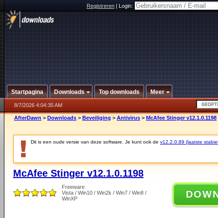
Registreren
|
Login:
Startpagina
Downloads
Top downloads
Meer
8/7/2026 4:04:35 AM
AfterDawn
>
Downloads
>
Beveiliging
>
Antivirus
>
McAfee Stinger v12.1.0.1198
Dit is een oude versie van deze software. Je kunt ook de
v12.2.0.89 (laatste stabie
McAfee Stinger v12.1.0.1198
Freeware
DOW
Vista / Win10 / Win2k / Win7 / Win8 /
WinXP