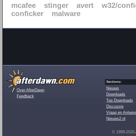
mcafee
stinger
avert
w32/confi
conficker
malware
Sections:
Nieuws
Over AfterDawn
Downloads
Feedback
Top Downloads
Discussie
Vraag en Antwoo
Nieuws2.nl
© 1999-2026