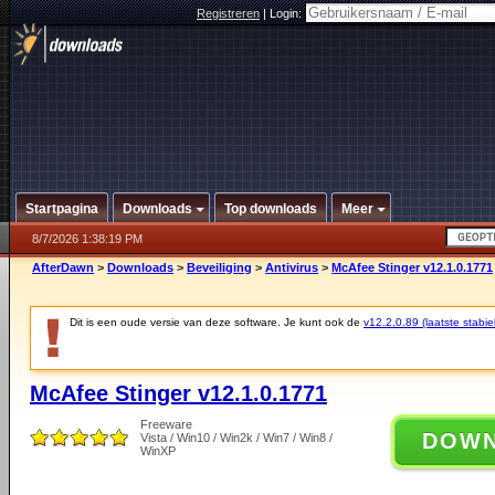
Registreren
|
Login:
Startpagina
Downloads
Top downloads
Meer
8/7/2026 1:38:19 PM
AfterDawn
>
Downloads
>
Beveiliging
>
Antivirus
>
McAfee Stinger v12.1.0.1771
Dit is een oude versie van deze software. Je kunt ook de
v12.2.0.89 (laatste stabie
McAfee Stinger v12.1.0.1771
Freeware
DOW
Vista / Win10 / Win2k / Win7 / Win8 /
WinXP