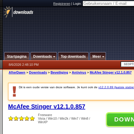
Registreren
|
Login:
Startpagina
Downloads
Top downloads
Meer
8/6/2026 2:48:10 PM
AfterDawn
>
Downloads
>
Beveiliging
>
Antivirus
>
McAfee Stinger v12.1.0.857
Dit is een oude versie van deze software. Je kunt ook de
v12.2.0.89 (laatste stabie
McAfee Stinger v12.1.0.857
Freeware
DOW
Vista / Win10 / Win2k / Win7 / Win8 /
WinXP