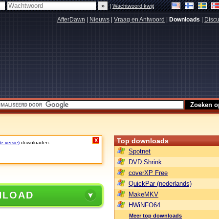
|
Wachtwoord kwijt
AfterDawn
|
Nieuws
|
Vraag en Antwoord
|
Downloads
|
Discu
Top downloads
X
le versie)
downloaden.
Spotnet
DVD Shrink
coverXP Free
QuickPar (nederlands)
NLOAD
MakeMKV
HWiNFO64
Meer top downloads