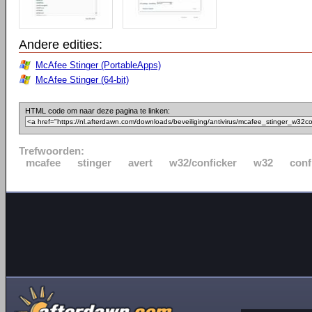
Andere edities:
McAfee Stinger (PortableApps)
McAfee Stinger (64-bit)
HTML code om naar deze pagina te linken:
Trefwoorden:
mcafee
stinger
avert
w32/conficker
w32
conf