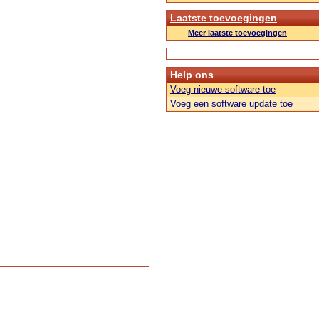
Laatste toevoegingen
Meer laatste toevoegingen
Help ons
Voeg nieuwe software toe
Voeg een software update toe