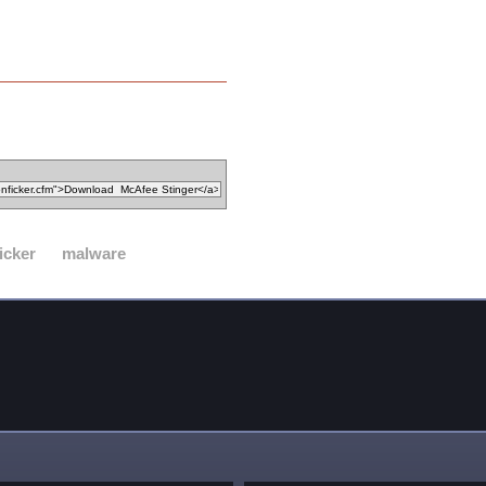
icker
malware