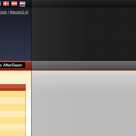
ssie
|
Nieuws2.nl