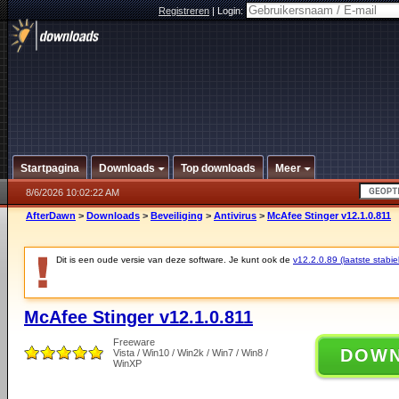
Registreren
|
Login:
Startpagina
Downloads
Top downloads
Meer
8/6/2026 10:02:22 AM
AfterDawn
>
Downloads
>
Beveiliging
>
Antivirus
>
McAfee Stinger v12.1.0.811
Dit is een oude versie van deze software. Je kunt ook de
v12.2.0.89 (laatste stabie
McAfee Stinger v12.1.0.811
Freeware
DOW
Vista / Win10 / Win2k / Win7 / Win8 /
WinXP