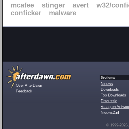
mcafee
stinger
avert
w32/confi
conficker
malware
Sections:
Nieuws
Over AfterDawn
Downloads
Feedback
Top Downloads
Discussie
Vraag en Antwoo
Nieuws2.nl
© 1999-2026