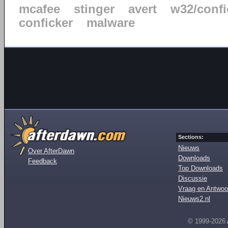
mcafee
stinger
avert
w32/confi
conficker
malware
Sections:
Nieuws
Over AfterDawn
Downloads
Feedback
Top Downloads
Discussie
Vraag en Antwoo
Nieuws2.nl
© 1999-2026