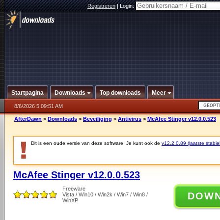
Registreren
|
Login:
Startpagina
Downloads
Top downloads
Meer
8/6/2026 5:09:51 AM
AfterDawn
>
Downloads
>
Beveiliging
>
Antivirus
>
McAfee Stinger v12.0.0.523
Dit is een oude versie van deze software. Je kunt ook de
v12.2.0.89 (laatste stabie
McAfee Stinger v12.0.0.523
Freeware
DOW
Vista / Win10 / Win2k / Win7 / Win8 /
WinXP