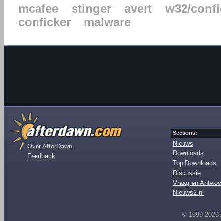
mcafee
stinger
avert
w32/confi
conficker
malware
Sections:
Nieuws
Over AfterDawn
Downloads
Feedback
Top Downloads
Discussie
Vraag en Antwoo
Nieuws2.nl
© 1999-2026