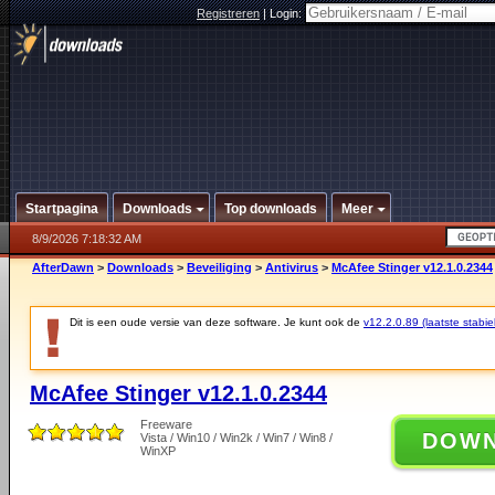
Registreren
|
Login:
Startpagina
Downloads
Top downloads
Meer
8/9/2026 7:18:32 AM
AfterDawn
>
Downloads
>
Beveiliging
>
Antivirus
>
McAfee Stinger v12.1.0.2344
Dit is een oude versie van deze software. Je kunt ook de
v12.2.0.89 (laatste stabie
McAfee Stinger v12.1.0.2344
Freeware
DOW
Vista / Win10 / Win2k / Win7 / Win8 /
WinXP