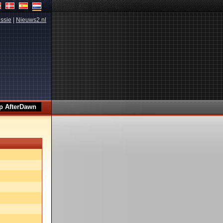
ssie
|
Nieuws2.nl