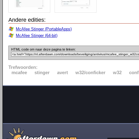
Andere edities:
McAfee Stinger (PortableApps)
McAfee Stinger (64-bit)
HTML code om naar deze pagina te linken:
Trefwoorden:
mcafee
stinger
avert
w32/conficker
w32
conf