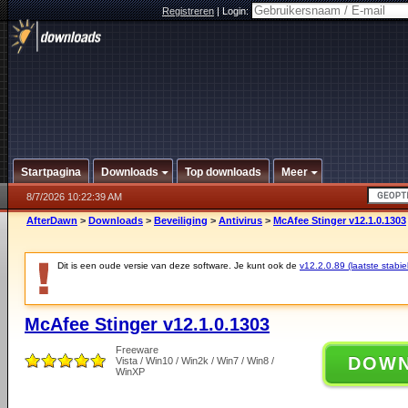
Registreren
|
Login:
Startpagina
Downloads
Top downloads
Meer
8/7/2026 10:22:39 AM
AfterDawn
>
Downloads
>
Beveiliging
>
Antivirus
>
McAfee Stinger v12.1.0.1303
Dit is een oude versie van deze software. Je kunt ook de
v12.2.0.89 (laatste stabie
McAfee Stinger v12.1.0.1303
Freeware
DOW
Vista / Win10 / Win2k / Win7 / Win8 /
WinXP