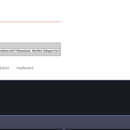
icker
malware