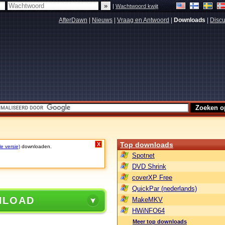
|
Wachtwoord kwijt
AfterDawn
|
Nieuws
|
Vraag en Antwoord
|
Downloads
|
Discu
Top downloads
X
le versie)
downloaden.
Spotnet
DVD Shrink
coverXP Free
QuickPar (nederlands)
NLOAD
MakeMKV
HWiNFO64
Meer top downloads