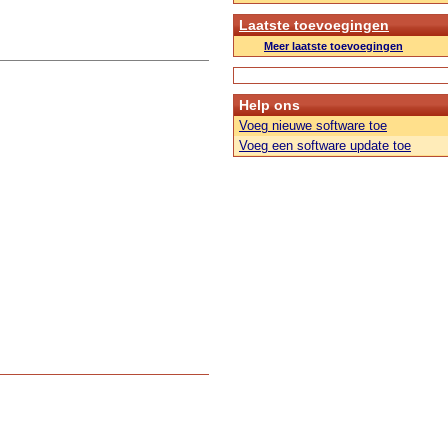
Laatste toevoegingen
Meer laatste toevoegingen
Help ons
Voeg nieuwe software toe
Voeg een software update toe