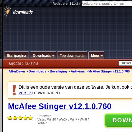
Registreren
|
Login:
Startpagina
Downloads
Top downloads
Meer
8/9/2026 2:42:46 PM
AfterDawn
>
Downloads
>
Beveiliging
>
Antivirus
>
McAfee Stinger v12.1.0.760
Dit is een oude versie van deze software. Je kunt ook
versie)
downloaden.
McAfee Stinger v12.1.0.760
Freeware
DOW
Vista / Win10 / Win2k / Win7 / Win8 /
WinXP