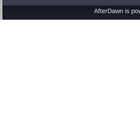
AfterDawn is p