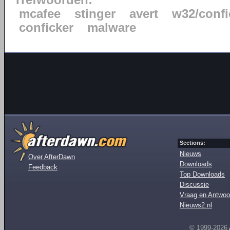
Trefwoorden:
mcafee
stinger
avert
w32/confi
conficker
malware
Sections:
Nieuws
Over AfterDawn
Downloads
Feedback
Top Downloads
Discussie
Vraag en Antwoo
Nieuws2.nl
© 1999-2026