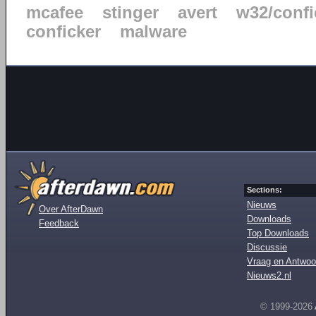
mcafee
stinger
avert
w32/confi
conficker
malware
Sections:
Nieuws
Over AfterDawn
Downloads
Feedback
Top Downloads
Discussie
Vraag en Antwoo
Nieuws2.nl
© 1999-2026