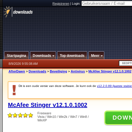
Registreren
|
Login:
Startpagina
Downloads
Top downloads
Meer
8/9/2026 9:55:08 AM
AfterDawn
>
Downloads
>
Beveiliging
>
Antivirus
>
McAfee Stinger v12.1.0.1002
Dit is een oude versie van deze software. Je kunt ook de
v12.2.0.89 (laatste stabie
McAfee Stinger v12.1.0.1002
Freeware
DOW
Vista / Win10 / Win2k / Win7 / Win8 /
WinXP