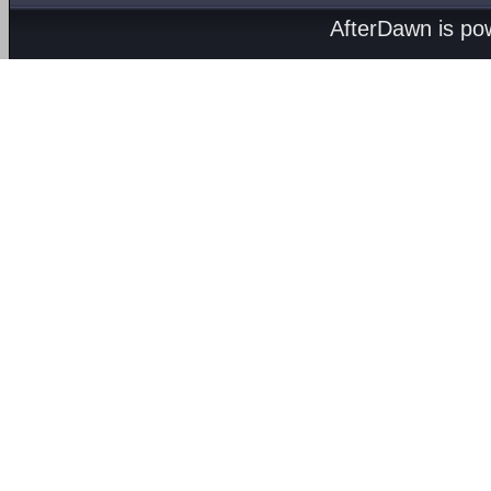
AfterDawn is p