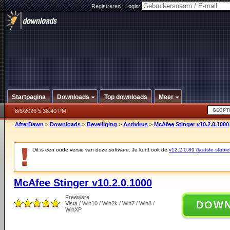
Registreren
|
Login:
Startpagina
Downloads
Top downloads
Meer
8/6/2026 5:36:40 PM
AfterDawn
>
Downloads
>
Beveiliging
>
Antivirus
>
McAfee Stinger v10.2.0.1000
Dit is een oude versie van deze software. Je kunt ook de
v12.2.0.89 (laatste stabie
McAfee Stinger v10.2.0.1000
Freeware
DOW
Vista / Win10 / Win2k / Win7 / Win8 /
WinXP