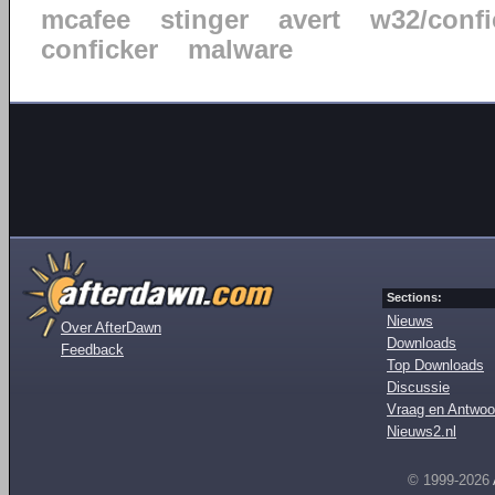
mcafee
stinger
avert
w32/confi
conficker
malware
Sections:
Nieuws
Over AfterDawn
Downloads
Feedback
Top Downloads
Discussie
Vraag en Antwoo
Nieuws2.nl
© 1999-2026