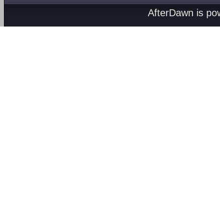
AfterDawn is p