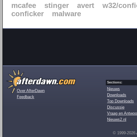
mcafee
stinger
avert
w32/confi
conficker
malware
Sections:
Nieuws
Over AfterDawn
Downloads
Feedback
Top Downloads
Discussie
Vraag en Antwoo
Nieuws2.nl
© 1999-2026