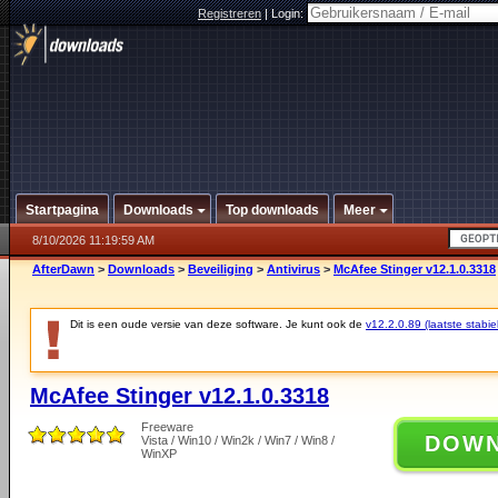
Registreren
|
Login:
Startpagina
Downloads
Top downloads
Meer
8/10/2026 11:19:59 AM
AfterDawn
>
Downloads
>
Beveiliging
>
Antivirus
>
McAfee Stinger v12.1.0.3318
Dit is een oude versie van deze software. Je kunt ook de
v12.2.0.89 (laatste stabie
McAfee Stinger v12.1.0.3318
Freeware
DOW
Vista / Win10 / Win2k / Win7 / Win8 /
WinXP