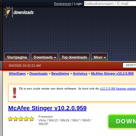
Registreren
|
Login:
Startpagina
Downloads
Top downloads
Meer
8/9/2026 10:42:21 AM
AfterDawn
>
Downloads
>
Beveiliging
>
Antivirus
>
McAfee Stinger v10.2.0.959
Dit is een oude versie van deze software. Je kunt ook de
v12.2.0.89 (laatste stabie
McAfee Stinger v10.2.0.959
Freeware
DOW
Vista / Win10 / Win2k / Win7 / Win8 /
WinXP