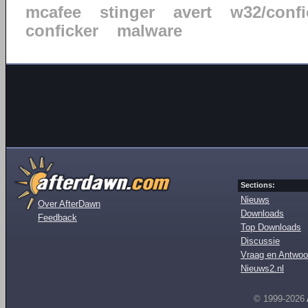
mcafee
stinger
avert
w32/confi
conficker
malware
Sections:
Nieuws
Over AfterDawn
Downloads
Feedback
Top Downloads
Discussie
Vraag en Antwoo
Nieuws2.nl
© 1999-2026